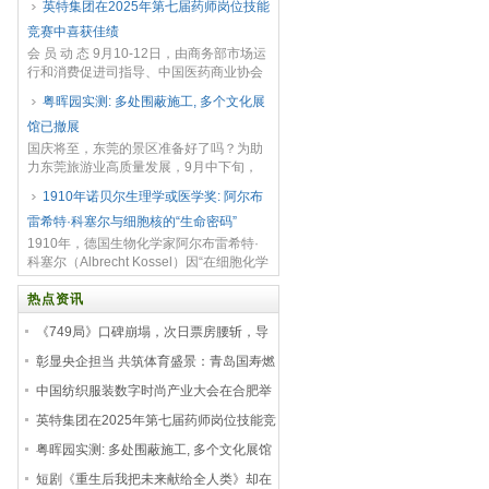
英特集团在2025年第七届药师岗位技能
化生物学家珍妮·格雷夫斯在2002年提出
竞赛中喜获佳绩
的预测...
会 员 动 态 9月10-12日，由商务部市场运
行和消费促进司指导、中国医药商业协会
主办的2025年第七届药师岗位技能竞赛决
粤晖园实测: 多处围蔽施工, 多个文化展
赛在湖北武汉顺利举行。 英特集团（0...
馆已撤展
国庆将至，东莞的景区准备好了吗？为助
力东莞旅游业高质量发展，9月中下旬，
南都“民呼我测共建美好东莞”栏目组记者
1910年诺贝尔生理学或医学奖: 阿尔布
以第三方视角对东莞五个知名景区展开测
雷希特·科塞尔与细胞核的“生命密码”
评，聚焦入园体...
1910年，德国生物化学家阿尔布雷希特·
科塞尔（Albrecht Kossel）因“在细胞化学
领域的开创性研究，尤其是对蛋白质和核
酸成分的解析”获得诺贝尔生理学...
热点资讯
《749局》口碑崩塌，次日票房腰斩，导
演陆川直接怒了！
彰显央企担当 共筑体育盛景：青岛国寿燃
情助力CBA赛事
中国纺织服装数字时尚产业大会在合肥举
行_大皖新闻 | 安徽网
英特集团在2025年第七届药师岗位技能竞
赛中喜获佳绩
粤晖园实测: 多处围蔽施工, 多个文化展馆
已撤展
短剧《重生后我把未来献给全人类》却在