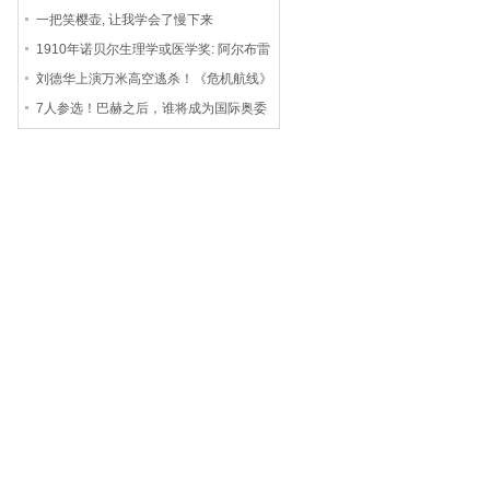
一场阴谋中为保护研究成果
一把笑樱壶, 让我学会了慢下来
1910年诺贝尔生理学或医学奖: 阿尔布雷
希特·科塞尔与细胞
刘德华上演万米高空逃杀！《危机航线》
看华仔死神手中救数百人
7人参选！巴赫之后，谁将成为国际奥委
会新掌门？