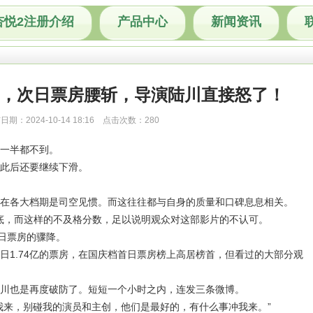
杏悦2注册介绍
产品中心
新闻资讯
塌，次日票房腰斩，导演陆川直接怒了！
日期：2024-10-14 18:16 点击次数：280
连一半都不到。
此后还要继续下滑。
在各大档期是司空见惯。而这往往都与自身的质量和口碑息息相关。
垫底，而这样的不及格分数，足以说明观众对这部影片的不认可。
次日票房的骤降。
日1.74亿的票房，在国庆档首日票房榜上高居榜首，但看过的大部分观
川也是再度破防了。短短一个小时之内，连发三条微博。
我来，别碰我的演员和主创，他们是最好的，有什么事冲我来。”