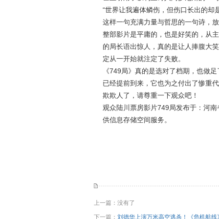
“世界让我遍体鳞伤，但伤口长出的却是
这样一句充满力量与哲思的一句诗，放
整部影片是平庸的，也是好笑的，从主
的局长语出惊人，真的是让人捧腹大笑
定从一开始就注定了失败。
《749局》真的是选对了档期，也做
已经提前到来，它也为之付出了惨重代
欺欺人了，请尊重一下观众吧！
观众陆川票房影片749局发布于：河
供信息存储空间服务。
上一篇：没有了
下一篇：
刘德华上演万米高空逃杀！《危机航线