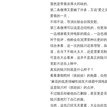
显然是带着浓厚火药味的。
第二条微博又委婉了许多，又说“爱之
爱着的一天 。
不得不说，导演比较会自我安慰。
第三条微博可以说是总结性的，但更加
一边感谢着支持电影的观众，一边也感
对于批评，他称会在泥潭里种出更好的
综合来看，这一次的陆川还算理智，虽
道，在当下不能火太大，还是需要克制
可是在大众看来，这并不是真正的陆川
竟影片还在上映中。
真实的陆川到底是什么样子？
看看暑期档对《抓娃娃》的炮轰，自然
“麻花的低质强碱性搞笑片雄霸中国电
这是陆川对《抓娃娃》的点评。
不过随后却被他自己删除，甚至更是否
陆川显然打了自己的脸。
当然，这也已经无关要紧，大众自此也