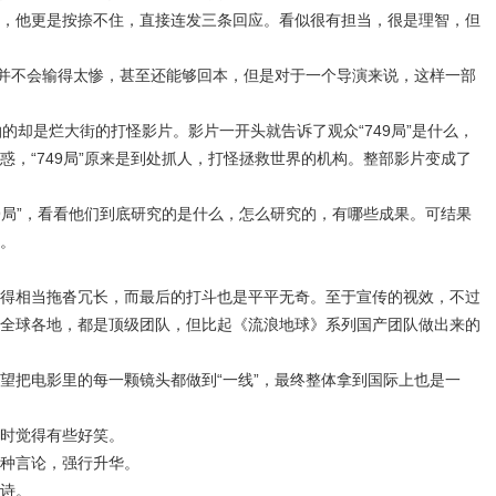
，他更是按捺不住，直接连发三条回应。看似很有担当，很是理智，但
》并不会输得太惨，甚至还能够回本，但是对于一个导演来说，这样一部
终拍的却是烂大街的打怪影片。影片一开头就告诉了观众“749局”是什么，
惑，“749局”原来是到处抓人，打怪拯救世界的机构。整部影片变成了
49局”，看看他们到底研究的是什么，怎么研究的，有哪些成果。可结果
。
得相当拖沓冗长，而最后的打斗也是平平无奇。至于宣传的视效，不过
全球各地，都是顶级团队，但比起《流浪地球》系列国产团队做出来的
望把电影里的每一颗镜头都做到“一线”，最终整体拿到国际上也是一
时觉得有些好笑。
种言论，强行升华。
诗。