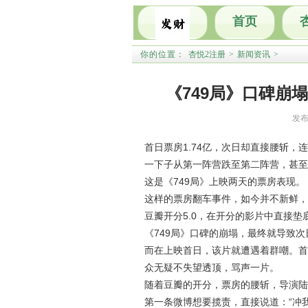
首页
你的位置：
杏悦2注册
>
新闻资讯
>
《749局》口碑崩
发布
首日票房1.74亿，次日却直接腰斩，
一下子从第一阵营跌至第二阵营，甚至
这是《749局》上映两天的票房表现。
这样的票房翻车事件，如今并不新鲜，
豆瓣开分5.0，在开分的影片中直接
《749局》口碑的崩塌，最终就导致
而在上映首日，该片就遭遇着群嘲。首
众无疑不失望透顶，骂声一片。
随着豆瓣的开分，票房的腰斩，导演陆
第一条微博想要揽责，直接说道：“冲