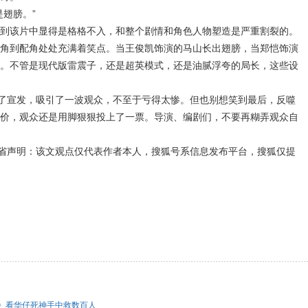
翅膀。”
到该片中显得是格格不入，和整个剧情和角色人物塑造是严重割裂的。
角到配角处处充满着笑点。当王俊凯饰演的马山长出翅膀，当郑恺饰演
。不管是现代版雷震子，还是超英模式，还是油腻浮夸的局长，这些设
足了宣发，吸引了一波观众，不至于亏得太惨。但也别想笑到最后，反噬
价，观众还是用脚狠狠投上了一票。导演、编剧们，不要再糊弄观众自
南省声明：该文观点仅代表作者本人，搜狐号系信息发布平台，搜狐仅提
》看华仔死神手中救数百人