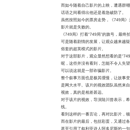
而如今随着自己影片的上映，遭遇群嘲
话语之间看得出他还是着急破防了。
虽然按照如今的票房走势，《749局
影片就是失败的。
《749局》打着“749局”的旗号，最
可是随着剧情的发展，让观众越来越疑
俗套的超英模式的影片。
对于这部影片，观众显然想看的是“7
呢，这些并没有看到，怎能不令人失望
可以说这就是一部诈骗影片。
整个叙事方面也是极其缓慢，让故事变
是网大水平。该片的视效团队虽然来自
视效，真的是相差甚远。
对于该片的视效，导演陆川曾表示，希
线。
看到这样的一番言论，再对比影片，顿
而在影片的最后，包括彩蛋，又通过各
甚至引用了叙利亚诗人阿多尼斯的一句