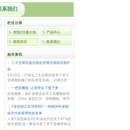
联系我们
栏目分类
杏悦2注册介绍
产品中心
新闻资讯
联系我们
相关资讯
三大交易所盘后固定价格交易拟全面扩
容
4月10日，沪深北三大交易所发布了关于
交易规则修订的征求意见稿。 记者注意
到，此次三大交易所规则大修，不仅将盘
一把笑樱壶, 让我学会了慢下来
后固定价格交易适用范围扩展至全部A股
拾器雅集￤原矿老紫泥全手工笑樱紫砂壶
和交易型开放式...
容量：230cc 器型正宗，型神兼备，细节
精细，传统经典，慕古韵味，三弯嘴微
Y染色体正在消失吗? 一种新的性基因
翘，妙不可言，泡养后效果出彩，上手把
或许代表着男性的未来
玩舒适 朋...
人类Y染色体在3亿年演化中丢失了97%的
祖先基因,这一事实引发了关于其最终命运
的激烈科学争论。澳大利亚拉筹伯大学进